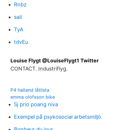
Rnbz
sail
TyA
tdvEu
Louise Flygt @LouiseFlygt1 Twitter
CONTACT. Industriflyg.
P4 halland låtlista
emma olofsson bike
Sj prio poang niva
Exempel på psykosocial arbetsmiljö
Bonheur du jour