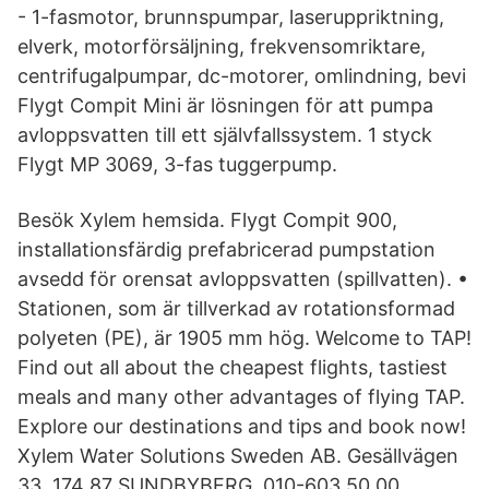
- 1-fasmotor, brunnspumpar, laseruppriktning,
elverk, motorförsäljning, frekvensomriktare,
centrifugalpumpar, dc-motorer, omlindning, bevi
Flygt Compit Mini är lösningen för att pumpa
avloppsvatten till ett självfallssystem. 1 styck
Flygt MP 3069, 3-fas tuggerpump.
Besök Xylem hemsida. Flygt Compit 900,
installationsfärdig prefabricerad pumpstation
avsedd för orensat avloppsvatten (spillvatten). •
Stationen, som är tillverkad av rotationsformad
polyeten (PE), är 1905 mm hög. Welcome to TAP!
Find out all about the cheapest flights, tastiest
meals and many other advantages of flying TAP.
Explore our destinations and tips and book now!
Xylem Water Solutions Sweden AB. Gesällvägen
33. 174 87 SUNDBYBERG. 010-603 50 00.