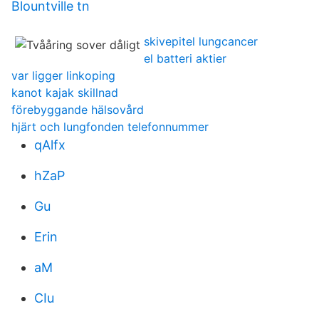
Blountville tn
skivepitel lungcancer
el batteri aktier
var ligger linkoping
kanot kajak skillnad
förebyggande hälsovård
hjärt och lungfonden telefonnummer
qAlfx
hZaP
Gu
Erin
aM
CIu