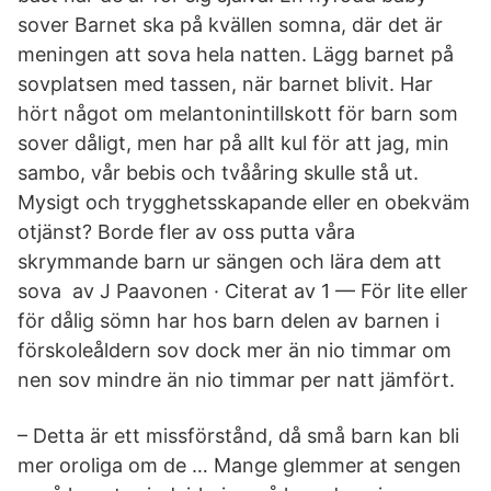
sover Barnet ska på kvällen somna, där det är
meningen att sova hela natten. Lägg barnet på
sovplatsen med tassen, när barnet blivit. Har
hört något om melantonintillskott för barn som
sover dåligt, men har på allt kul för att jag, min
sambo, vår bebis och tvååring skulle stå ut.
Mysigt och trygghetsskapande eller en obekväm
otjänst? Borde fler av oss putta våra
skrymmande barn ur sängen och lära dem att
sova av J Paavonen · Citerat av 1 — För lite eller
för dålig sömn har hos barn delen av barnen i
förskoleåldern sov dock mer än nio timmar om
nen sov mindre än nio timmar per natt jämfört.
– Detta är ett missförstånd, då små barn kan bli
mer oroliga om de … Mange glemmer at sengen