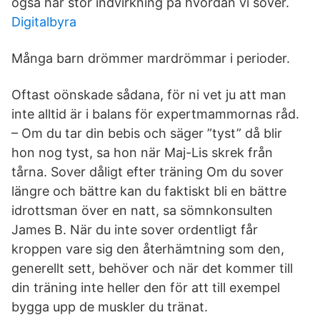
også har stor indvirkning på hvordan vi sover.
Digitalbyra
Många barn drömmer mardrömmar i perioder.
Oftast oönskade sådana, för ni vet ju att man
inte alltid är i balans för expertmammornas råd.
– Om du tar din bebis och säger ”tyst” då blir
hon nog tyst, sa hon när Maj-Lis skrek från
tårna. Sover dåligt efter träning Om du sover
längre och bättre kan du faktiskt bli en bättre
idrottsman över en natt, sa sömnkonsulten
James B. När du inte sover ordentligt får
kroppen vare sig den återhämtning som den,
generellt sett, behöver och när det kommer till
din träning inte heller den för att till exempel
bygga upp de muskler du tränat.