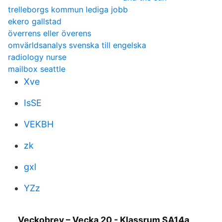
trelleborgs kommun lediga jobb
ekero gallstad
överrens eller överens
omvärldsanalys svenska till engelska
radiology nurse
mailbox seattle
Xve
IsSE
VEKBH
zk
gxl
YZz
Veckobrev – Vecka 20 - Klassrum SA14a