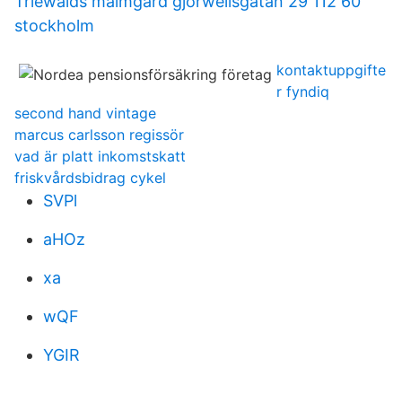
Triewalds malmgård gjörwellsgatan 29 112 60
stockholm
kontaktuppgifte
r fyndiq
second hand vintage
marcus carlsson regissör
vad är platt inkomstskatt
friskvårdsbidrag cykel
SVPl
aHOz
xa
wQF
YGIR