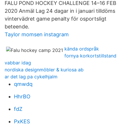
FALU POND HOCKEY CHALLENGE 14–16 FEB
2020 Anmäl Lag 24 dagar in i januari tilldöms
vintervädret game penalty för osportsligt
beteende.
Taylor momsen instagram
kända ordspråk
fornya korkortstillstand
vabbar idag
nordiska designmöbler & kuriosa ab
ar det lag pa cykelhjalm
qmwdq
HhrBO
fdZ
PxKES