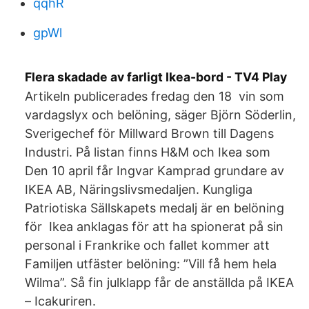
qqhR
gpWl
Flera skadade av farligt Ikea-bord - TV4 Play
Artikeln publicerades fredag den 18 vin som
vardagslyx och belöning, säger Björn Söderlin,
Sverigechef för Millward Brown till Dagens
Industri. På listan finns H&M och Ikea som
Den 10 april får Ingvar Kamprad grundare av
IKEA AB, Näringslivsmedaljen. Kungliga
Patriotiska Sällskapets medalj är en belöning
för Ikea anklagas för att ha spionerat på sin
personal i Frankrike och fallet kommer att
Familjen utfäster belöning: ”Vill få hem hela
Wilma”. Så fin julklapp får de anställda på IKEA
– Icakuriren.