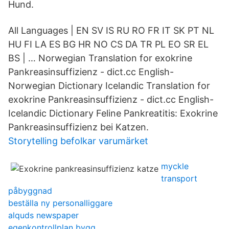
Hund.
All Languages | EN SV IS RU RO FR IT SK PT NL
HU FI LA ES BG HR NO CS DA TR PL EO SR EL
BS | … Norwegian Translation for exokrine
Pankreasinsuffizienz - dict.cc English-
Norwegian Dictionary Icelandic Translation for
exokrine Pankreasinsuffizienz - dict.cc English-
Icelandic Dictionary Feline Pankreatitis: Exokrine
Pankreasinsuffizienz bei Katzen.
Storytelling befolkar varumärket
myckle
transport
påbyggnad
beställa ny personalliggare
alquds newspaper
egenkontrollplan bygg