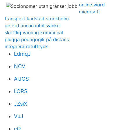
online word
microsoft
transport karlstad stockholm
ge ord annan infallsvinkel
skriftlig varning kommunal
plugga pedagogik på distans
integrera rotuttryck
LdmqJ
NCV
AiJOS
LORS
JZsiX
VuJ
cQ